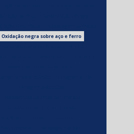
tização de aluminio
Fosfatização de metais
atização de zinco
Galvanização zincagem
ização zinco níquel
Niquelagem de metais
Oxidação negra sobre aço e ferro
Preparação de superficie para pintura
ção de carepa
Revestimento cromo duro
Revestimento de níquel químico
tamento niquel quimico
Zincagem a frio
Zincagem eletrolítica
Desplacantes de tintas por imersão
Removedor de tinta por imersão
licação de cromo duro
Banho de cobre
Banho de latão
Decapagem alcalina