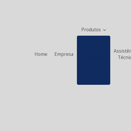
Produtos
Matérias
Primas
Assistê
Home
Empresa
Processos
Técni
Assistência
Técnica
Especializada