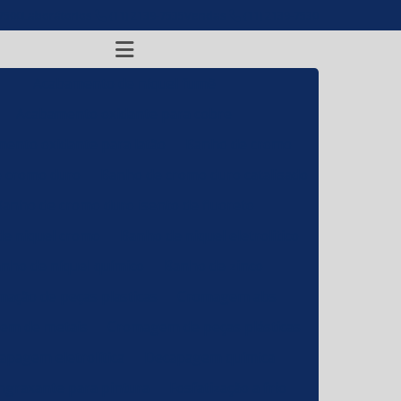
-7500
Laborátorios
(11) 2139-7535
Vendas
(11) 2139-7530
Acabamento de níquel fumê
Acabamento oxidante para cobre
ento oxidante para latão
Banho de cromo
 cromo duro
Banho de cromo duro catalisado
Banho de cromo duro isento de fluoreto
e niquel cromo
Banho de niquel eletrolitico
nho de níquel químico
Banho de zinco
ação de peças plasticas
Cromagem abs
em de metais
Cromagem de peças plásticas
apagem eletrolítica
Decapagem química
graxante para pintura
Fosfatização a frio