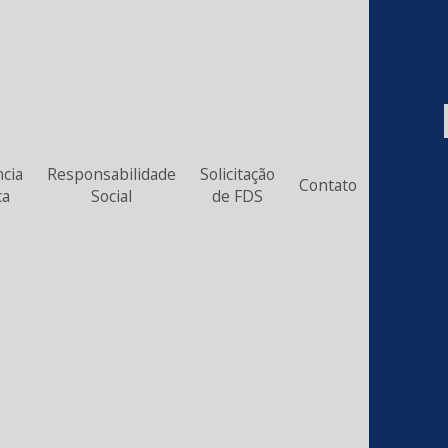
Fosfa
Fosf
Galvan
ncia
Responsabilidade
Solicitação
Contato
Remo
ca
Social
de FDS
Tra
Ap