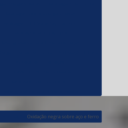
gem de gancheiras
Decapagem de pintura
Decapagem quimica de gancheiras
Decapagem quimica em aço carbono
Decapante para tirar tinta
Desengraxante para limpeza de peças
de gancheiras de pintura
Niquelação quimica
Niquelamento de peças
Processo quimico de niquelação
Removedor de tinta quimico
Desengraxante para limpeza pesada
Informações
Oxidação negra sobre aço e ferro