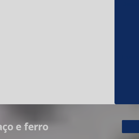
Decapa
Limpeza 
ço e ferro
Home