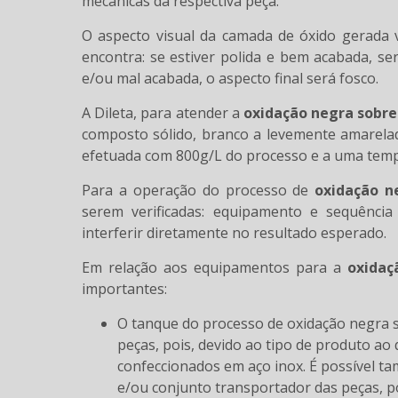
mecânicas da respectiva peça.
O aspecto visual da camada de óxido gerada 
encontra: se estiver polida e bem acabada, ser
e/ou mal acabada, o aspecto final será fosco.
A Dileta, para atender a
oxidação negra sobre
composto sólido, branco a levemente amarelad
efetuada com 800g/L do processo e a uma temp
Para a operação do processo de
oxidação n
serem verificadas: equipamento e sequência
interferir diretamente no resultado esperado.
Em relação aos equipamentos para a
oxidaç
importantes:
O tanque do processo de oxidação negra sobre aço e ferro e o conjunto que irá transportar as
peças, pois, devido ao tipo de produto ao
confeccionados em aço inox. É possível ta
e/ou conjunto transportador das peças, po