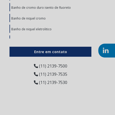
Banho de cromo duro isento de fluoreto
Banho de niquel cromo
Banho de niquel eletrolitico
Banho de níquel químico
Banho de zinco
Entre em contato
Cromação de peças plasticas
(11) 2139-7500
Cromagem abs
(11) 2139-7535
(11) 2139-7530
Cromagem de metais
Cromagem de peças plásticas
Decapagem eletrolítica